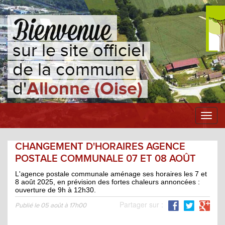
sur le site officiel
de la commune
d'
Allonne (Oise)
Toggl
navig
CHANGEMENT D'HORAIRES AGENCE
POSTALE COMMUNALE 07 ET 08 AOÛT
L'agence postale communale aménage ses horaires les 7 et
8 août 2025, en prévision des fortes chaleurs annoncées :
ouverture de 9h à 12h30.
Partager sur :
Publié le 05 août à 17h00