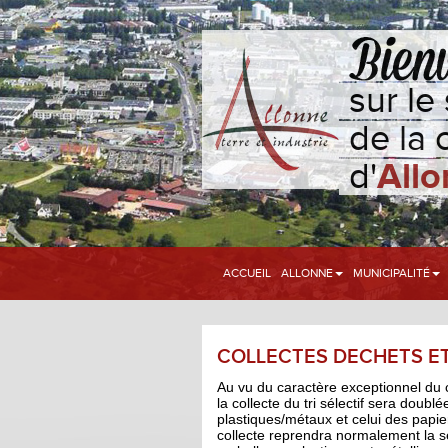
sur le 
de la
d'
Allo
ACCUEIL
ALLONNE
MUNICIPALITÉ
COLLECTES DECHETS ET
Au vu du caractère exceptionnel du 
la collecte du tri sélectif sera doub
plastiques/métaux et celui des papie
collecte reprendra normalement la 