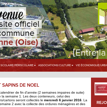
site officiel
 commune
nne (Oise)
[
Entre la
SCOLAIRE/PÉRISCOLAIRE
ASSOCIATIONS/CULTURE
VIE ÉCONOMIQUE/URB
 SAPINS DE NOEL
calendrier de fin d'année (2 semaines impaires de suite)
lée la semaine 1. Les deux conteneurs, celui des
rs/cartons seront collectés le
mercredi 6 janvier 2016
. La
REJO
semaine 2 avec la collecte des ordures ménagères et des